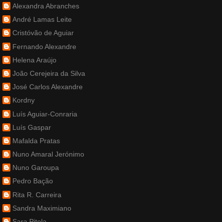
Alexandra Abranches
André Lamas Leite
Cristóvão de Aguiar
Fernando Alexandre
Helena Araújo
João Cerejeira da Silva
José Carlos Alexandre
Kordny
Luís Aguiar-Conraria
Luís Gaspar
Mafalda Pratas
Nuno Amaral Jerónimo
Nuno Garoupa
Pedro Bação
Rita R. Carreira
Sandra Maximiano
Sara Pitola